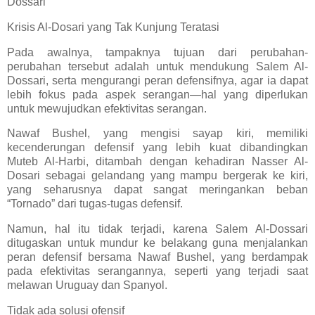
Dossari
Krisis Al-Dosari yang Tak Kunjung Teratasi
Pada awalnya, tampaknya tujuan dari perubahan-
perubahan tersebut adalah untuk mendukung Salem Al-
Dossari, serta mengurangi peran defensifnya, agar ia dapat
lebih fokus pada aspek serangan—hal yang diperlukan
untuk mewujudkan efektivitas serangan.
Nawaf Bushel, yang mengisi sayap kiri, memiliki
kecenderungan defensif yang lebih kuat dibandingkan
Muteb Al-Harbi, ditambah dengan kehadiran Nasser Al-
Dosari sebagai gelandang yang mampu bergerak ke kiri,
yang seharusnya dapat sangat meringankan beban
“Tornado” dari tugas-tugas defensif.
Namun, hal itu tidak terjadi, karena Salem Al-Dossari
ditugaskan untuk mundur ke belakang guna menjalankan
peran defensif bersama Nawaf Bushel, yang berdampak
pada efektivitas serangannya, seperti yang terjadi saat
melawan Uruguay dan Spanyol.
Tidak ada solusi ofensif