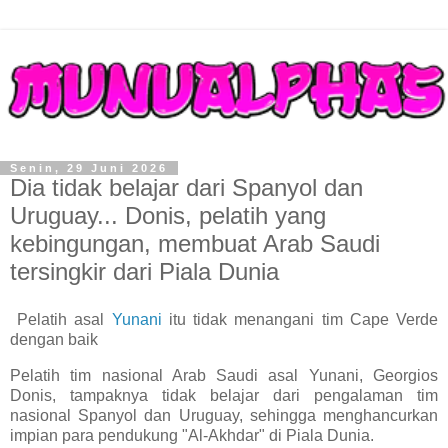
Senin, 29 Juni 2026
Dia tidak belajar dari Spanyol dan
Uruguay... Donis, pelatih yang
kebingungan, membuat Arab Saudi
tersingkir dari Piala Dunia
Pelatih asal
Yunani
itu tidak menangani tim Cape Verde
dengan baik
Pelatih tim nasional Arab Saudi asal Yunani, Georgios
Donis, tampaknya tidak belajar dari pengalaman tim
nasional Spanyol dan Uruguay, sehingga menghancurkan
impian para pendukung "Al-Akhdar" di Piala Dunia.