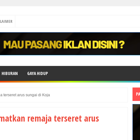
CLAIMER
HIBURAN
GAYA HIDUP
P
terseret arus sungai di Koja
atkan remaja terseret arus