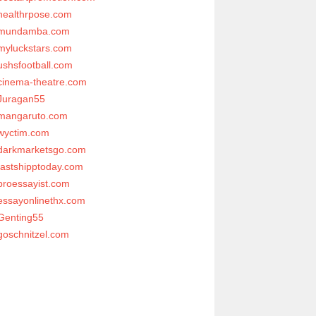
healthrpose.com
mundamba.com
myluckstars.com
ushsfootball.com
cinema-theatre.com
Juragan55
mangaruto.com
wyctim.com
darkmarketsgo.com
fastshipptoday.com
proessayist.com
essayonlinethx.com
Genting55
goschnitzel.com