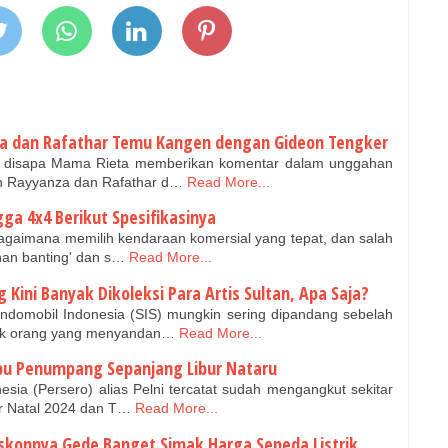
nza dan Rafathar Temu Kangen dengan Gideon Tengker
sa disapa Mama Rieta memberikan komentar dalam unggahan
n Rayyanza dan Rafathar d…
Read More...
gga 4x4 Berikut Spesifikasinya
agaimana memilih kendaraan komersial yang tepat, dan salah
ahan banting' dan s…
Read More...
 Kini Banyak Dikoleksi Para Artis Sultan, Apa Saja?
Indomobil Indonesia (SIS) mungkin sering dipandang sebelah
ak orang yang menyandan…
Read More...
ibu Penumpang Sepanjang Libur Nataru
sia (Persero) alias Pelni tercatat sudah mengangkut sekitar
ur Natal 2024 dan T…
Read More...
iskonnya Gede Banget Simak Harga Sepeda Listrik