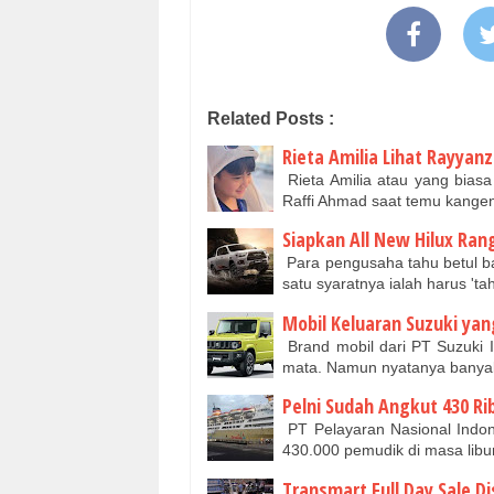
Related Posts :
Rieta Amilia Lihat Rayya
Rieta Amilia atau yang bia
Raffi Ahmad saat temu kange
Siapkan All New Hilux Ran
Para pengusaha tahu betul b
satu syaratnya ialah harus 't
Mobil Keluaran Suzuki yang
Brand mobil dari PT Suzuki 
mata. Namun nyatanya bany
Pelni Sudah Angkut 430 R
PT Pelayaran Nasional Indone
430.000 pemudik di masa lib
Transmart Full Day Sale D