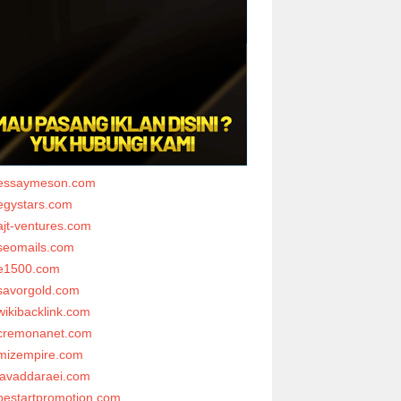
essaymeson.com
egystars.com
ajt-ventures.com
seomails.com
e1500.com
savorgold.com
wikibacklink.com
cremonanet.com
mizempire.com
javaddaraei.com
bestartpromotion.com