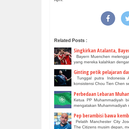
Related Posts :
Singkirkan Atalanta, Bay
Bayern Muenchen melenggang
yang mereka kalahkan dengan
Ginting petik pelajaran da
Tunggal putra Indonesia A
konsistensi Chou Tien Chen s
Perbedaan Lebaran Muham
Ketua PP Muhammadiyah bida
mengatakan Muhammadiyah 
Pep berambisi bawa kemba
Pelatih Manchester City Jo
The Citizens musim depan, 