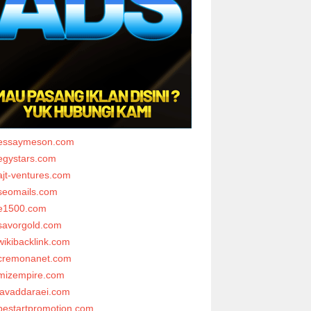
essaymeson.com
egystars.com
ajt-ventures.com
seomails.com
e1500.com
savorgold.com
wikibacklink.com
cremonanet.com
mizempire.com
javaddaraei.com
bestartpromotion.com