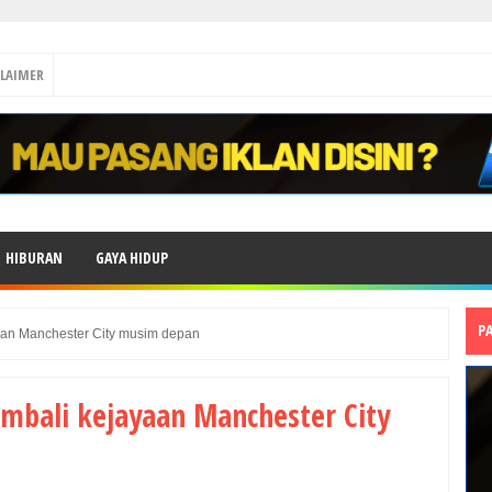
CLAIMER
HIBURAN
GAYA HIDUP
P
aan Manchester City musim depan
mbali kejayaan Manchester City