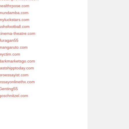
healthrpose.com
mundamba.com
myluckstars.com
ushsfootball.com
cinema-theatre.com
Juragan55
mangaruto.com
wyctim.com
darkmarketsgo.com
fastshipptoday.com
proessayist.com
essayonlinethx.com
Genting55
goschnitzel.com