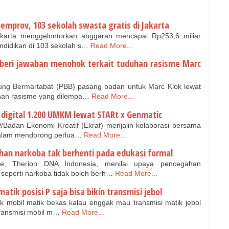
emprov, 103 sekolah swasta gratis di Jakarta
karta menggelontorkan anggaran mencapai Rp253,6 miliar
ndidikan di 103 sekolah s…
Read More...
 beri jawaban menohok terkait tuduhan rasisme Marc
g Bermartabat (PBB) pasang badan untuk Marc Klok lewat
uhan rasisme yang dilempa…
Read More...
 digital 1.200 UMKM lewat STARt x Genmatic
/Badan Ekonomi Kreatif (Ekraf) menjalin kolaborasi bersama
dalam mendorong perlua…
Read More...
ahan narkoba tak berhenti pada edukasi formal
, Therion DNA Indonesia, menilai upaya pencegahan
 seperti narkoba tidak boleh berh…
Read More...
atik posisi P saja bisa bikin transmisi jebol
ik mobil matik bekas kalau enggak mau transmisi matik jebol
transmisi mobil m…
Read More...