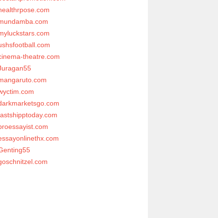
healthrpose.com
mundamba.com
myluckstars.com
ushsfootball.com
cinema-theatre.com
Juragan55
mangaruto.com
wyctim.com
darkmarketsgo.com
fastshipptoday.com
proessayist.com
essayonlinethx.com
Genting55
goschnitzel.com