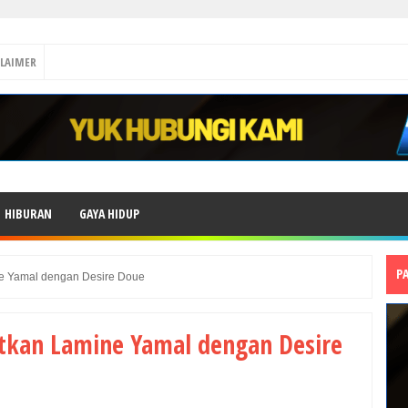
CLAIMER
HIBURAN
GAYA HIDUP
P
e Yamal dengan Desire Doue
tkan Lamine Yamal dengan Desire