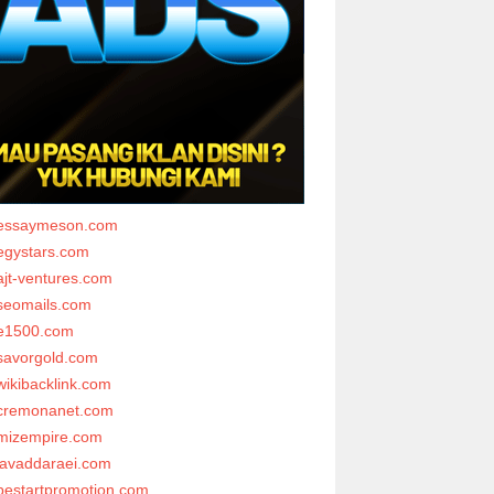
essaymeson.com
egystars.com
ajt-ventures.com
seomails.com
e1500.com
savorgold.com
wikibacklink.com
cremonanet.com
mizempire.com
javaddaraei.com
bestartpromotion.com