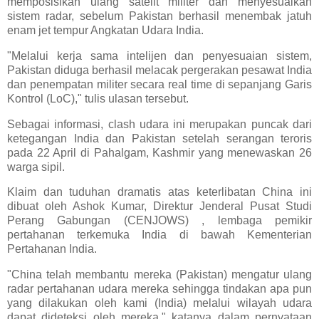
memposisikan ulang satelit militer dan menyesuaikan
sistem radar, sebelum Pakistan berhasil menembak jatuh
enam jet tempur Angkatan Udara India.
"Melalui kerja sama intelijen dan penyesuaian sistem,
Pakistan diduga berhasil melacak pergerakan pesawat India
dan penempatan militer secara real time di sepanjang Garis
Kontrol (LoC)," tulis ulasan tersebut.
Sebagai informasi, clash udara ini merupakan puncak dari
ketegangan India dan Pakistan setelah serangan teroris
pada 22 April di Pahalgam, Kashmir yang menewaskan 26
warga sipil.
Klaim dan tuduhan dramatis atas keterlibatan China ini
dibuat oleh Ashok Kumar, Direktur Jenderal Pusat Studi
Perang Gabungan (CENJOWS) , lembaga pemikir
pertahanan terkemuka India di bawah Kementerian
Pertahanan India.
"China telah membantu mereka (Pakistan) mengatur ulang
radar pertahanan udara mereka sehingga tindakan apa pun
yang dilakukan oleh kami (India) melalui wilayah udara
dapat dideteksi oleh mereka," katanya dalam pernyataan