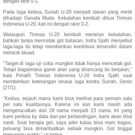
dengan skor 0-1.
Pada laga kedua, Suriah U-20 menjadi lawan yang mesti
dihadapi Garuda Muda. Kekalahan kembali dituai Timnas
Indonesia U-20, kali ini dengan skor 0-2.
Walaupun Timnas U-20 kembali menelan kekalahan,
bahkan tanpa mencetak gol balasan, Indra Sjafri menyebut
laga-laga itu tetap memberikan kontribusi tersendiri dalam
meracik skuad.
"Target di laga uji coba mungkin tidak hanya mencetak gol.
Tetapi bagaimana game plan yang dirancang itu berjalan,"
kata Pelatih Timnas Indonesia U-20 Indra Sjafri saat
memberikan keterangan seusai laga kontra Suriah, Senin
(27/1).
"Kedua, sejauh mana kami bisa melihat para pemain satu
per satu kualitasnya. Karena ini kan kami masih ada
mengerucutkan dari 28 nama menjadi 23 nama. Ini yang
kami periksa by data dan per pertandingan, kami akan lihat
nanti. Soal berapa gol, saya pikir kalau bisa main bagus,
peluang bisa dimanfaatkan sebaik mungkin. Gol tinggal
menunggu waktu," ucapnya.